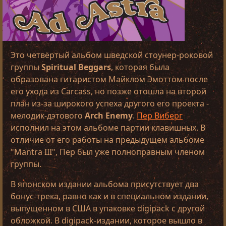
Это четвёртый альбом шведской стоунер-роковой
группы
Spiritual Beggars
, которая была
образована гитаристом Майклом Эмоттом после
его ухода из Carcass, но позже отошла на второй
план из-за широкого успеха другого его проекта -
мелодик-дэтового
Arch Enemy
.
Пер Виберг
исполнил на этом альбоме партии клавишных. В
отличие от его работы на предыдущем альбоме
"Mantra III", Пер был уже полноправным членом
группы.
В японском издании альбома присутствует два
бонус-трека, равно как и в специальном издании,
выпущенном в США в упаковке digipack с другой
обложкой. В digipack-издании, которое вышло в