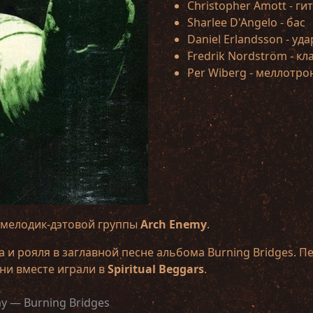
Christopher Amott - ги
Sharlee D'Angelo - бас
Daniel Erlandsson - уд
Fredrik Nordström - к
Per Wiberg - меллотро
 мелодик-дэтовой группы
Arch Enemy
.
и рояля в заглавной песне альбома Burning Bridges. Пе
ни вместе играли в
Spiritual Beggars
.
y — Burning Bridges