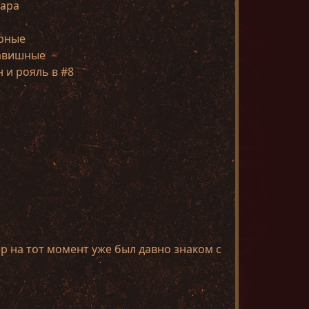
тара
арные
лавишные
н и рояль в #8
р на тот момент уже был давно знаком с