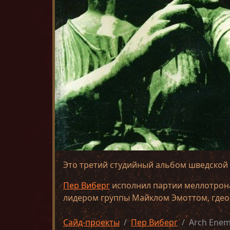
Это третий студийный альбом шведской
Пер Виберг
исполнил партии меллотрона 
лидером группы Майклом Эмоттом, гдео
Сайд-проекты
Пер Виберг
Arch Enem