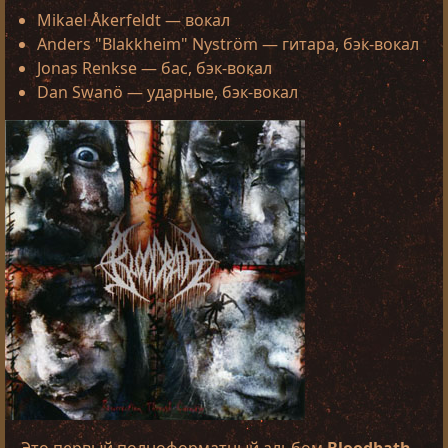
Mikael Åkerfeldt — вокал
Anders "Blakkheim" Nyström — гитара, бэк-вокал
Jonas Renkse — бас, бэк-вокал
Dan Swanö — ударные, бэк-вокал