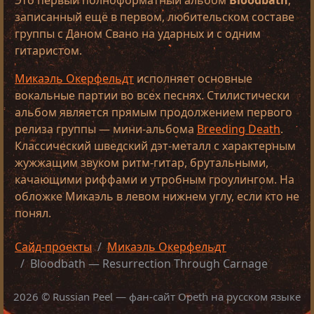
Это первый полноформатный альбом
Bloodbath
,
записанный ещё в первом, любительском составе
группы с Даном Свано на ударных и с одним
гитаристом.
Микаэль Окерфельдт
исполняет основные
вокальные партии во всех песнях. Стилистически
альбом является прямым продолжением первого
релиза группы — мини-альбома
Breeding Death
.
Классический шведский дэт-металл с характерным
жужжащим звуком ритм-гитар, брутальными,
качающими риффами и утробным гроулингом. На
обложке Микаэль в левом нижнем углу, если кто не
понял.
Сайд-проекты
Микаэль Окерфельдт
Bloodbath — Resurrection Through Carnage
2026 © Russian Peel — фан-сайт Opeth на русском языке