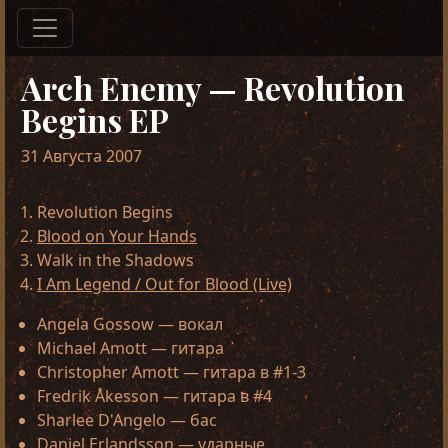
Arch Enemy — Revolution
Begins EP
31 Августа 2007
Revolution Begins
Blood on Your Hands
Walk in the Shadows
I Am Legend / Out for Blood (Live)
Angela Gossow — вокал
Michael Amott — гитара
Christopher Amott — гитара в #1-3
Fredrik Åkesson — гитара в #4
Sharlee D'Angelo — бас
Daniel Erlandsson — ударные