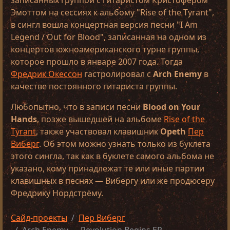
записанных группой с гитаристом Кристофером
Эмоттом на сессиях к альбому "Rise of the Tyrant",
в сингл вошла концертная версия песни "I Am
Legend / Out for Blood", записанная на одном из
концертов южноамериканского турне группы,
которое прошло в январе 2007 года. Тогда
Фредрик Окессон
гастролировал с
Arch Enemy
в
качестве постоянного гитариста группы.
Любопытно, что в записи песни
Blood on Your
Hands
, позже вышедшей на альбоме
Rise of the
Tyrant
, также участвовал клавишник
Opeth
Пер
Виберг
. Об этом можно узнать только из буклета
этого сингла, так как в буклете самого альбома не
указано, кому принадлежат те или иные партии
клавишных в песнях — Вибергу или же продюсеру
Фредрику Нордстрёму.
Сайд-проекты
Пер Виберг