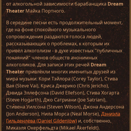
от алкогольной зависимости барабанщика
Dream
Theater
Майка Портного.
В середине песни есть продолжительный момент,
где на фоне спокойного музыкального
сопровождения раздаются голоса людей,
рассказывающих о проблемах, к которым их
привёл алкоголизм - в духе известных "публичных
покаяний" членов обществ анонимных
алкоголиков. Для записи этих речей
Dream
Theater
привлёкли многих именитых друзей из
мира музыки: Кори Тэйлора (Corey Taylor), Стива
Вая (Steve Vai), Криса Джерико (Chris Jericho),
Дэвида Эллефсона (David Ellefson), Стива Хогарта
(Steve Hogarth), Джо Сатриани (Joe Satriani),
Стивена Уилсона (Steven Wilson), Джона Андерсона
(Jon Anderson), Нила Морса (Neal Morse),
Дэниэла
Гильденлёва (Daniel Gildenlöw)
и, собственно,
Микаэля Окерфельдта (Mikael Åkerfeldt).