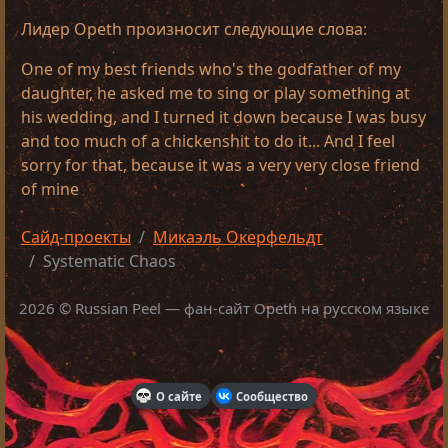
Лидер Opeth произносит следующие слова:
One of my best friends who's the godfather of my
daughter, he asked me to sing or play something at
his wedding, and I turned it down because I was busy
and too much of a chickenshit to do it... And I feel
sorry for that, because it was a very very close friend
of mine
Сайд-проекты
Микаэль Окерфельдт
Systematic Chaos
2026 © Russian Peel — фан-сайт Opeth на русском языке
О сайте
Сообщество