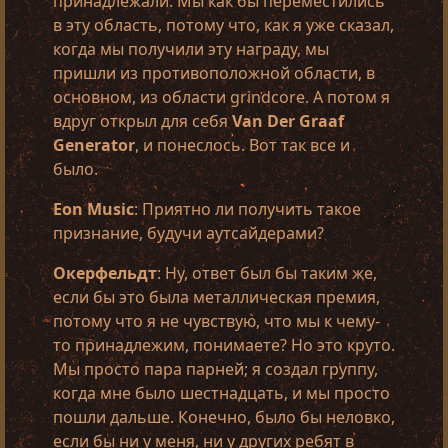
принадлежали. Мы как бы переместились
в эту область, потому что, как я уже сказал,
когда мы получили эту награду, мы
пришли из противоположной области, в
основном, из области grindcore. А потом я
вдруг открыл для себя
Van Der Graaf
Generator
, и понеслось. Вот так все и
было.
Eon Music
: Приятно ли получить такое
признание, будучи аутсайдерами?
Окерфельдт
: Ну, ответ был бы таким же,
если бы это была металлическая премия,
потому что я не чувствую, что мы к чему-
то принадлежим, понимаете? Но это круто.
Мы просто пара парней; я создал группу,
когда мне было шестнадцать, и мы просто
пошли дальше. Конечно, было бы неловко,
если бы ни у меня, ни у других ребят в