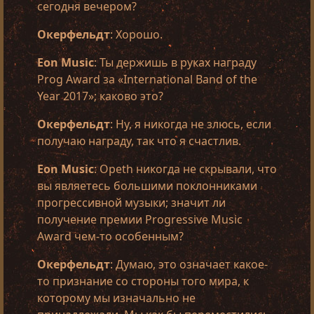
сегодня вечером?
Окерфельдт
: Хорошо.
Eon Music
: Ты держишь в руках награду
Prog Award за «International Band of the
Year 2017»; каково это?
Окерфельдт
: Ну, я никогда не злюсь, если
получаю награду, так что я счастлив.
Eon Music
: Opeth никогда не скрывали, что
вы являетесь большими поклонниками
прогрессивной музыки; значит ли
получение премии Progressive Music
Award чем-то особенным?
Окерфельдт
: Думаю, это означает какое-
то признание со стороны того мира, к
которому мы изначально не