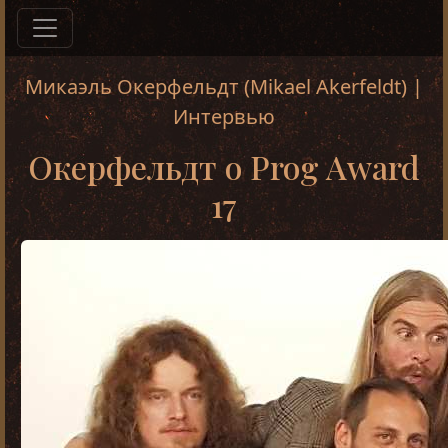
Микаэль Окерфельдт (Mikael Akerfeldt) |
Интервью
Окерфельдт о Prog Award
17