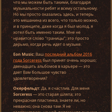
что мы можем быть такими, благодаря
музыкальности ребят и всему остальному.
Но мы просто оказались здесь, и теперь
это мешанина из всего, что только можно,
и в принципе, даже когда я был молод, я
хотел быть именно таким. Мне не
нравится слово "границы"; это просто
дерьмо, когда речь идет о музыке.
Eon Music
: Ваш
последний альбом 2016
года Sorceress
был принят очень хорошо;
двенадцать альбомов в карьере — это
дает Вам большое чувство
удовлетворения?
Окерфельдт
: Да, я счастлив. Для меня
Sorceress
— это старая шляпа; это
прекрасная пластинка, знаете ли, но
неважно; она снова там. Я не