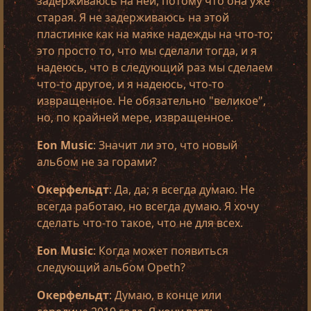
задерживаюсь на ней, потому что она уже
старая. Я не задерживаюсь на этой
пластинке как на маяке надежды на что-то;
это просто то, что мы сделали тогда, и я
надеюсь, что в следующий раз мы сделаем
что-то другое, и я надеюсь, что-то
извращенное. Не обязательно "великое",
но, по крайней мере, извращенное.
Eon Music
: Значит ли это, что новый
альбом не за горами?
Окерфельдт
: Да, да; я всегда думаю. Не
всегда работаю, но всегда думаю. Я хочу
сделать что-то такое, что не для всех.
Eon Music
: Когда может появиться
следующий альбом Opeth?
Окерфельдт
: Думаю, в конце или