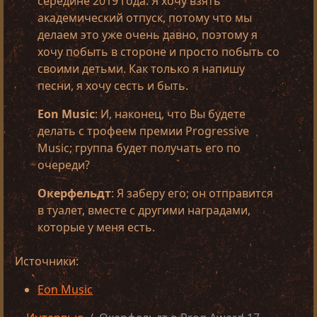
середине 2019 года. Я хочу взять
академический отпуск, потому что мы
делаем это уже очень давно, поэтому я
хочу побыть в стороне и просто побыть со
своими детьми. Как только я напишу
песни, я хочу сесть и быть.
Eon Music
: И, наконец, что Вы будете
делать с трофеем премии Progressive
Music; группа будет получать его по
очереди?
Окерфельдт
: Я заберу его; он отправится
в туалет, вместе с другими наградами,
которые у меня есть.
Источники:
Eon Music